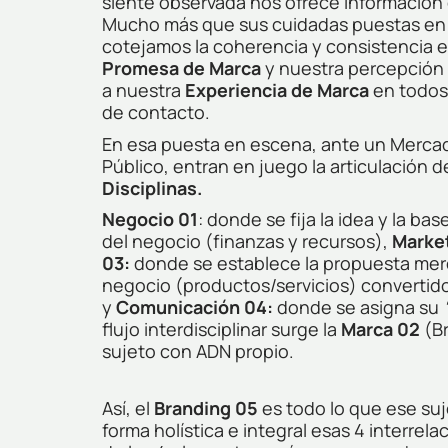
siente observada nos ofrece información 
Mucho más que sus cuidadas puestas en 
cotejamos la coherencia y consistencia e
Promesa de Marca
y nuestra percepción 
a nuestra
Experiencia de Marca
en todos
de contacto.
En esa puesta en escena, ante un Merca
Público, entran en juego la articulación 
Disciplinas.
Negocio 01
:
donde se
fija la idea y la ba
del negocio (finanzas y recursos),
Marke
03:
donde se
establece la propuesta merc
negocio (productos/servicios) convertid
y
Comunicación 04:
donde se
asigna su
flujo interdisciplinar surge la
Marca 02
(B
sujeto con ADN propio.
Así, el
Branding 05
es todo lo que ese suj
forma holística e integral esas 4 interre