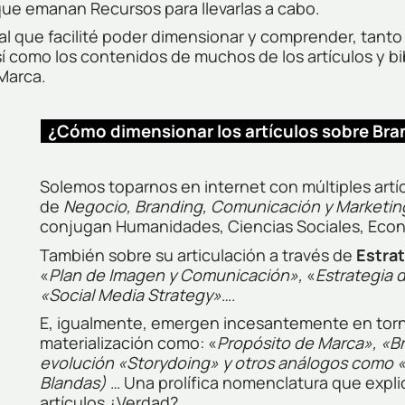
 que emanan Recursos para llevarlas a cabo.
al que facilité poder dimensionar y comprender, tanto
así como los contenidos de muchos de los artículos y b
 Marca.
¿Cómo dimensionar los artículos sobre Br
Solemos toparnos en internet con múltiples artí
de
Negocio,
Branding, Comunicación y Marketin
conjugan Humanidades, Ciencias Sociales, Econó
También sobre su articulación a través de
Estra
«
Plan de Imagen y Comunicación»,
«
Estrategia 
«Social Media Strategy»
….
E, igualmente, emergen incesantemente en torn
materialización como: «
Propósito de Marca», «Br
evolución «Storydoing» y otros análogos como «Di
Blandas)
… Una prolífica nomenclatura que expl
artículos ¿Verdad?…