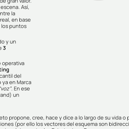
de gran valor.
escena. Así,
ntre la
real, en base
 los puntos
do y un
de
3
se operativa
ting
antil del
o ya en Marca
“voz”
. En ese
rand) un
eto propone, cree, hace y dice a lo largo de su vida 
laciones (por ello los vectores del esquema son bidire