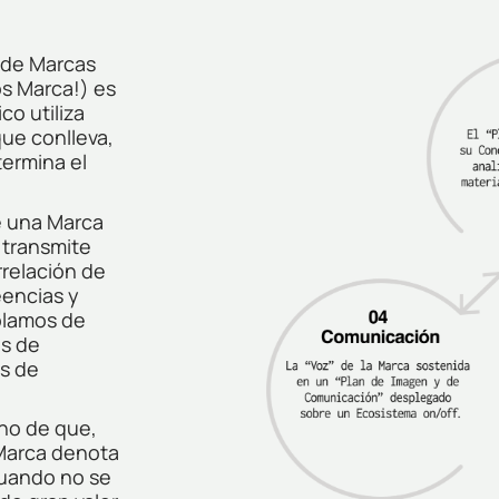
 de Marcas
s Marca!) es
co utiliza
que conlleva,
ermina el
de una Marca
 transmite
rrelación de
eencias y
blamos de
os de
as de
cho de que,
 Marca denota
uando no se