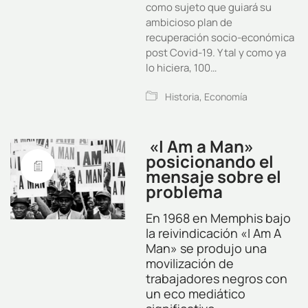
como sujeto que guiará su
ambicioso plan de
recuperación socio-económica
post Covid-19. Y tal y como ya
lo hiciera, 100…
Historia
,
Economía
«I Am a Man»
posicionando el
mensaje sobre el
problema
En 1968 en Memphis bajo
la reivindicación «I Am A
Man» se produjo una
movilización de
trabajadores negros con
un eco mediático