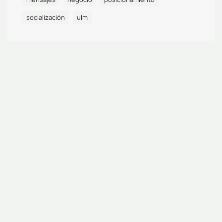
socialización
ulm
¿Qué es Metaphŏra?
Es una Asesoría de Comunicación Estratégica, para entidades
que crean Marca.
metaphora@metaphora.marketing